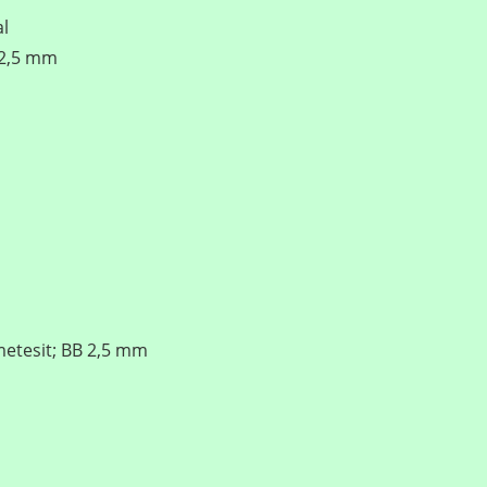
l
B 2,5 mm
metesit; BB 2,5 mm