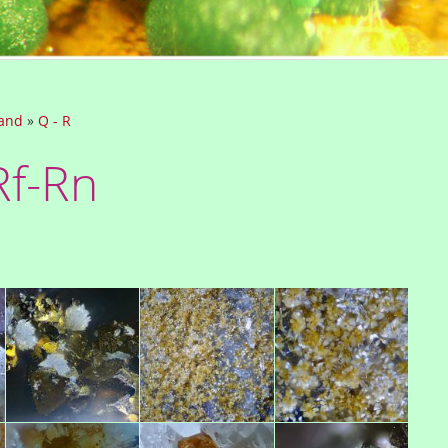
tand
»
Q - R
Rf-Rn