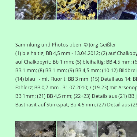
Sammlung und Photos oben: © Jörg Geißler
(1) bleihaltig; BB 4,5 mm - 13.04.2012; (2) auf Chalkopy
auf Chalkopyrit; Bb 1 mm; (5) bleihaltig; BB 4,5 mm; (
BB 1 mm; (8) BB 1 mm; (9) BB 4,5 mm; (10-12) Bildbreit
(14) blau ! - mit Fluorit; BB 3 mm; (15) Detail aus 14;
Fahlerz; BB 0,7 mm - 31.07.2010; / (19-23) mit Arsenop
BB 1mm; (21) BB 4,5 mm; (22+23) Details aus (21) BB j
Bastnäsit auf Stinkspat; Bb 4,5 mm; (27) Detail aus (