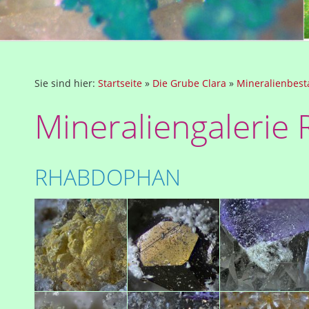
Sie sind hier:
Startseite
»
Die Grube Clara
»
Mineralienbes
Mineraliengalerie 
RHABDOPHAN