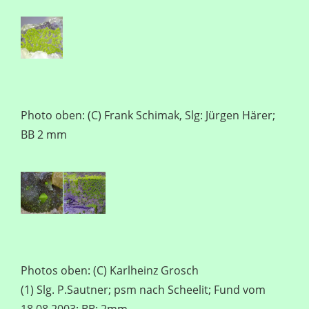
Photo oben: (C) Frank Schimak, Slg: Jürgen Härer;
BB 2 mm
Photos oben: (C) Karlheinz Grosch
(1) Slg. P.Sautner; psm nach Scheelit; Fund vom
18.08.2003; BB: 2mm